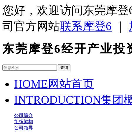
您好，欢迎访问东莞摩登
司官方网站
联系摩登6
｜
东莞摩登6经开产业投
查询
HOME
网站首页
INTRODUCTION
集团
公司简介
组织架构
公司领导