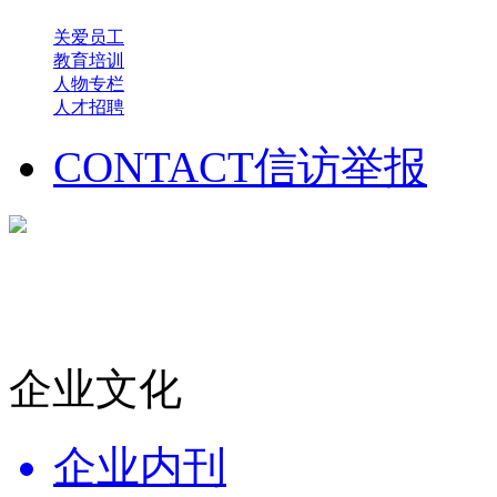
关爱员工
教育培训
人物专栏
人才招聘
CONTACT
信访举报
企业文化
企业内刊