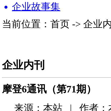
企业故事集
当前位置：首页 -> 企业
企业内刊
摩登6通讯（第71期）
来源：本站 | 作者：本站