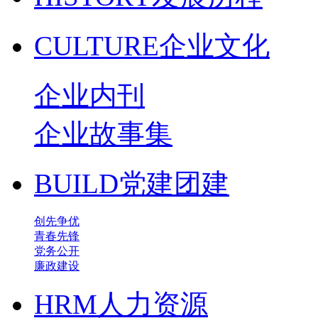
CULTURE
企业文化
企业内刊
企业故事集
BUILD
党建团建
创先争优
青春先锋
党务公开
廉政建设
HRM
人力资源