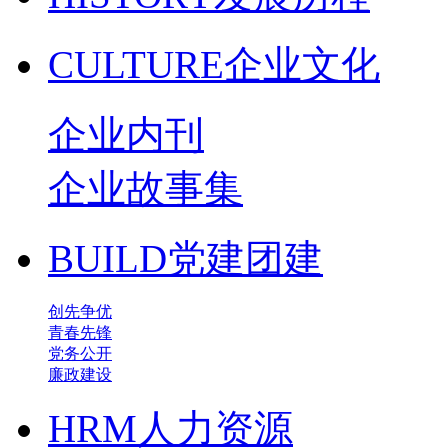
CULTURE
企业文化
企业内刊
企业故事集
BUILD
党建团建
创先争优
青春先锋
党务公开
廉政建设
HRM
人力资源