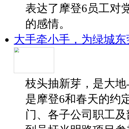
表达了摩登6员工对
的感情。
大手牵小手，为绿城东
枝头抽新芽，是大地
是摩登6和春天的约定
门、各子公司职工及