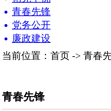
青春先锋
党务公开
廉政建设
当前位置：首页 -> 青春
青春先锋