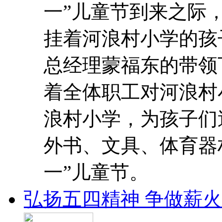
一”儿童节到来之际
挂着河浪村小学的孩
总经理蒙福东的带领
着全体职工对河浪村
浪村小学，为孩子们送
外书、文具、体育器
一”儿童节。
弘扬五四精神 争做薪