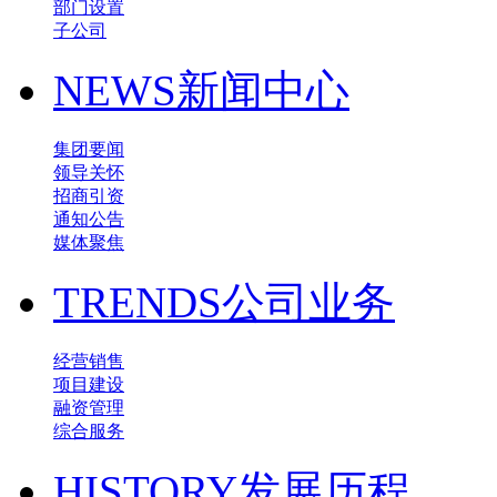
部门设置
子公司
NEWS
新闻中心
集团要闻
领导关怀
招商引资
通知公告
媒体聚焦
TRENDS
公司业务
经营销售
项目建设
融资管理
综合服务
HISTORY
发展历程