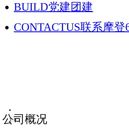
BUILD
党建团建
CONTACTUS
联系摩登
公司概况
0