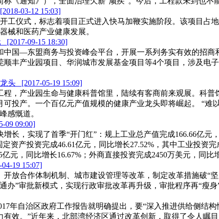
简称《通知》），全面治理欠薪“顽疾”。今后，工程款未到也不
[2018-03-12 15:03]
开工仪式，标志着项目正式进入快马加鞭实施阶段。该项目占地面积
疗器械和医药产业健康发展。
元
[2017-09-15 18:30]
会和中国—东盟商务与投资峰会平台，开展一系列务实有效的招商
顺丰产业园项目、华润城市发展基金项目等4个项目，涉及电子
业龙头
[2017-05-19 15:09]
工程，产业园生命与健康科普馆里，陆续有客商前来观展。科普
月可投产。一个百亿元产值规模的健康产业龙头即将崛起。 “难
泽峰感慨道。
5-09 09:00]
，实现了首季“开门红”：规上工业总产值完成166.66亿元，同比
；固定资产投资完成46.61亿元，同比增长27.52%，其中工业投资完成
5亿元，同比增长16.67%；外商直接投资完成2450万美元，同比增长
-04-19 15:07]
开放合作体制机制、城市建设管理等改革，制定改革措施破“坚
通办”审批新模式，实现行政审批改革再升级，审批程序再“瘦身
。2017年自治区政府工作报告就明确提出，要“深入推进供给侧
力有效。”近年来，北部湾经济区通过改革创新，取得了令人瞩