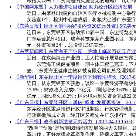
域拖欠农民工工资问题的实施意见的通知》（以下
【中国网东盟】大力推进项目建设 助力经开区经济发展
近日，由摩登6代建的自治区医疗器械检测中心举行
实验室1个。检测中心建成后，将极大促进广东医
【东莞日报】经开区借“两会”引内资20亿元外资1.5亿美
连日来，东莞经开区借助第14届中国—东盟博览
广东运营总部项目、瑞声科技东莞产业园项目、东莞
元；外资项目2个，总投资1.5亿美元。
【东莞新闻网】东莞海王产业园：荒地上崛起百亿元产
近日，在东莞海王产业园，工人忙着开展基建扫尾
——东莞海王保健品项目一期主体工程已完工，下
去。”东莞海王健康生物科技有限公司副总经理刘
【新华网】东莞经开区一季度经济平稳较快增长
[2017-0
近日，从东莞经开区获悉，该区一季度经济平稳较快增长
15.6%；财政收入完成8.15亿元，同比增长9.69%
亿元，同比增长10.2%；区外境内到位资金完成22.0
【广东日报】东莞经开区：勇破“坚冰”发展再提速
[2017
东莞经开区重点推进行政审批制度、行政管理机制、
行政审批局成立后，经开区又率先在广东推行“一窗
【广东日报】改革创新激发无穷活力
[2017-04-19 15:03]
“改革”“创新”是当前我国经济发展的两大关键词
革步伐，更好发挥改革牵引作用，确保改革更加有