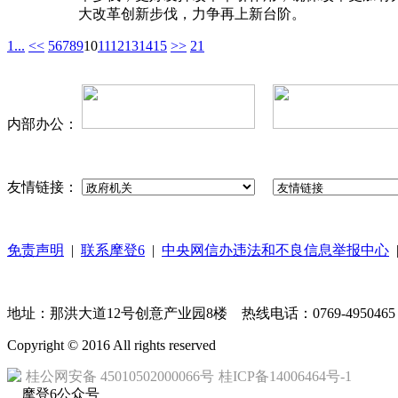
大改革创新步伐，力争再上新台阶。
1...
<<
5
6
7
8
9
10
11
12
13
14
15
>>
21
内部办公：
友情链接：
免责声明
|
联系摩登6
|
中央网信办违法和不良信息举报中心
地址：那洪大道12号创意产业园8楼 热线电话：0769-4950465 丨 东莞市纪委
Copyright © 2016 All rights reserved
桂公网安备 45010502000066号
桂ICP备14006464号-1
摩登6公众号