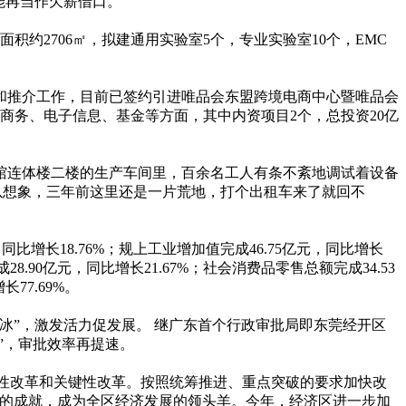
能再当作欠薪借口。
约2706㎡，拟建通用实验室5个，专业实验室10个，EMC
和推介工作，目前已签约引进唯品会东盟跨境电商中心暨唯品会
商务、电子信息、基金等方面，其中内资项目2个，总投资20亿
馆连体楼二楼的生产车间里，百余名工人有条不紊地调试着设备
以想象，三年前这里还是一片荒地，打个出租车来了就回不
增长18.76%；规上工业增加值完成46.75亿元，同比增长
28.90亿元，同比增长21.67%；社会消费品零售总额完成34.53
77.69%。
冰”，激发活力促发展。 继广东首个行政审批局即东莞经开区
”，审批效率再提速。
结构性改革和关键性改革。按照统筹推进、重点突破的要求加快改
目的成就，成为全区经济发展的领头羊。今年，经济区进一步加