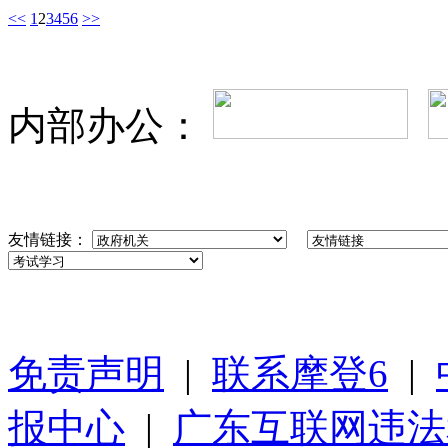
<<
1
2
3
4
5
6
>>
内部办公：
友情链接：
免责声明
|
联系摩登6
|
报中心
|
广东互联网违法