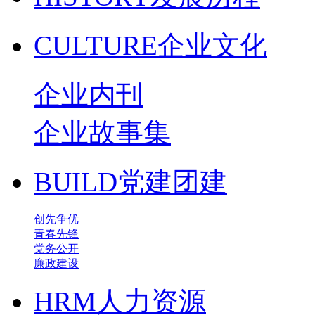
CULTURE
企业文化
企业内刊
企业故事集
BUILD
党建团建
创先争优
青春先锋
党务公开
廉政建设
HRM
人力资源