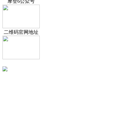
摩登6公众号
二维码官网地址