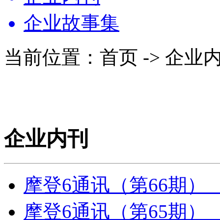
企业故事集
当前位置：首页 -> 企业
企业内刊
摩登6通讯（第66期
摩登6通讯（第65期